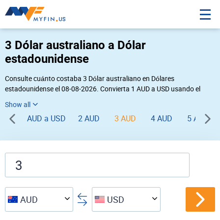
3 Dólar australiano a Dólar
estadounidense
Consulte cuánto costaba 3 Dólar australiano en Dólares
estadounidense el 08-08-2026. Convierta 1 AUD a USD usando el
conversor de divisas online Myfin. Si usted requiere una conversión
inversa, vaya a «
USD AUD
».
AUD a USD
2 AUD
3 AUD
4 AUD
5 AUD
AUD
USD