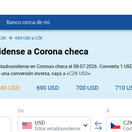
Banco cerca de mí
CZK
680 USD a CZK
crédito
DOP
Cerca de Mí
idense a Corona checa
ial crediticio
GTQ
nTrust Cerca de Mí
ito justo
SD
 Cerca de Mí
stadounidense en Coronas checa el 08-07-2026. Convierta 1 US
obación
USD
Cerca de Mí
e una conversión inversa, vaya a «
CZK USD
».
USD
rgo Cerca de Mí
PEN
ral cerca de mí
680 USD
690 USD
700 USD
710 U
De
A
USD
CZ
Dólar estadounidense
Cor