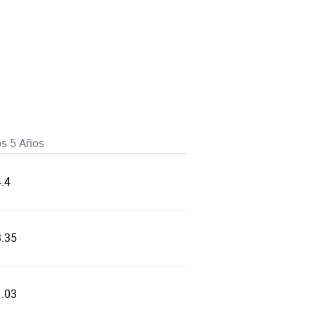
os 5 Años
.4
3.35
1.03