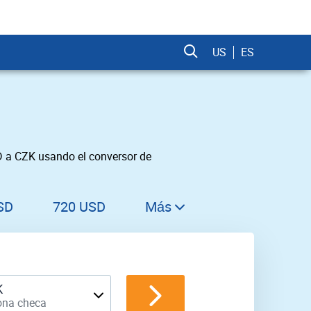
US
ES
D a CZK usando el conversor de
SD
720 USD
Más
730 USD
740 USD
750 USD
K
ona checa
760 USD