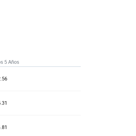
os 5 Años
2.56
5.31
4.81