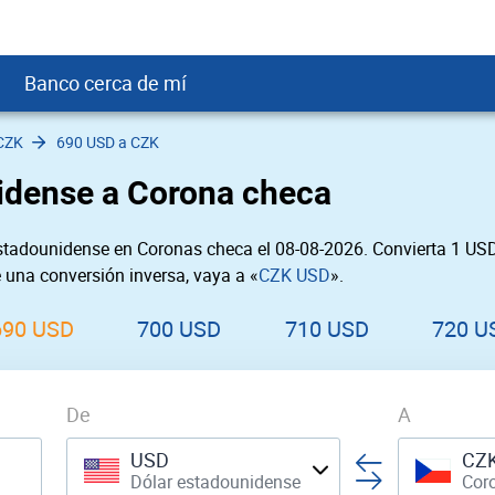
Banco cerca de mí
CZK
690 USD a CZK
crédito
DOP
Cerca de Mí
idense a Corona checa
ial crediticio
GTQ
nTrust Cerca de Mí
ito justo
SD
 Cerca de Mí
stadounidense en Coronas checa el 08-08-2026. Convierta 1 US
obación
USD
Cerca de Mí
e una conversión inversa, vaya a «
CZK USD
».
USD
rgo Cerca de Mí
PEN
ral cerca de mí
690 USD
700 USD
710 USD
720 U
De
A
USD
CZ
Dólar estadounidense
Cor