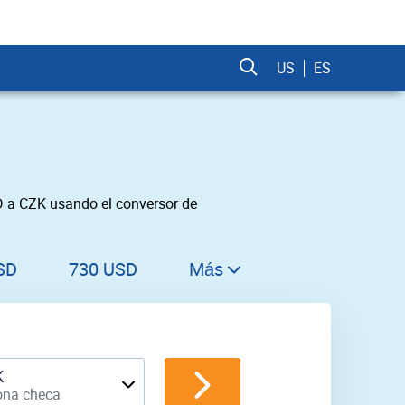
US
ES
D a CZK usando el conversor de
SD
730 USD
Más
740 USD
750 USD
760 USD
K
ona checa
770 USD