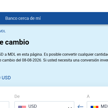
Banco cerca de mí
 MDL
crédito
DOP
Cerca de Mí
de cambio
ial crediticio
USD
nTrust Cerca de Mí
ito justo
USD
 Cerca de Mí
D a MDL en esta página. Es posible convertir cualquier cantidad
obación
USD
Cerca de Mí
de cambio del 08-08-2026. Si usted necesita una conversión inver
SD
rgo Cerca de Mí
SD
ral cerca de mí
0 USD
De
A
USD
MD