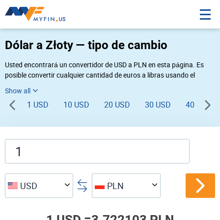
Dólar a Złoty — tipo de cambio
Usted encontrará un convertidor de USD a PLN en esta página. Es
posible convertir cualquier cantidad de euros a libras usando el
convertidor de divisas Myfin, al tipo de cambio del 08-05-2026. Si
usted necesita una conversión inversa, vaya al convertidor de pares
1 USD
10 USD
20 USD
30 USD
40 USD
de
PLN USD
.
USD
PLN
1 USD =
3.722103 PLN