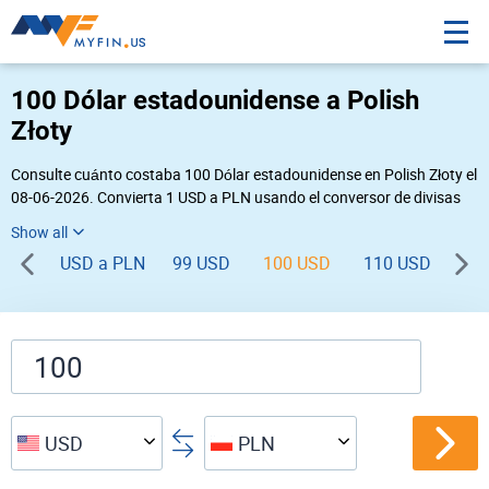
100 Dólar estadounidense a Polish
Złoty
Consulte cuánto costaba 100 Dólar estadounidense en Polish Złoty el
08-06-2026. Convierta 1 USD a PLN usando el conversor de divisas
online Myfin. Si usted requiere una conversión inversa, vaya a «
PLN USD
».
USD a PLN
99 USD
100 USD
110 USD
12
USD
PLN