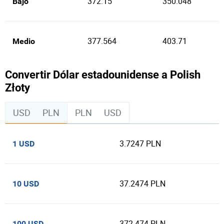
372.15
350.048
Bajo
377.564
403.71
Medio
Convertir Dólar estadounidense a Polish
Złoty
USD
PLN
PLN
USD
3.7247 PLN
1 USD
37.2474 PLN
10 USD
372.474 PLN
100 USD