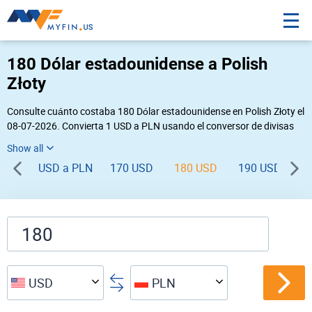
180 Dólar estadounidense a Polish
Złoty
Consulte cuánto costaba 180 Dólar estadounidense en Polish Złoty el
08-07-2026. Convierta 1 USD a PLN usando el conversor de divisas
online Myfin. Si usted requiere una conversión inversa, vaya a «
PLN USD
».
USD a PLN
170 USD
180 USD
190 USD
2
USD
PLN