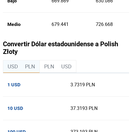
669.869
630.086
Bajo
679.441
726.668
Medio
Convertir Dólar estadounidense a Polish
Złoty
USD
PLN
PLN
USD
3.7319 PLN
1 USD
37.3193 PLN
10 USD
373.193 PLN
100 USD