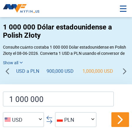
1 000 000 Dólar estadounidense a
Polish Złoty
Consulte cuánto costaba 1 000 000 Dólar estadounidense en Polish
Złoty el 08-06-2026. Convierta 1 USD a PLN usando el conversor de
divisas online Myfin. Si usted requiere una conversión inversa, vaya a
«
PLN USD
».
USD a PLN
900,000 USD
1,000,000 USD
1,10
USD
PLN