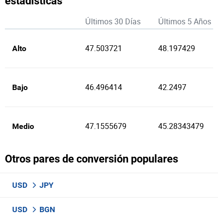
estadisticas
Últimos 30 Días
Últimos 5 Años
47.503721
48.197429
Alto
46.496414
42.2497
Bajo
47.1555679
45.28343479
Medio
Otros pares de conversión populares
USD
JPY
USD
BGN