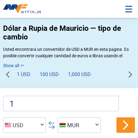
Dólar a Rupia de Mauricio — tipo de
cambio
Usted encontrará un convertidor de USD a MUR en esta página. Es
posible convertir cualquier cantidad de euros a libras usando el
convertidor de divisas Myfin, al tipo de cambio del 08-07-2026. Si
usted necesita una conversión inversa, vaya al convertidor de pares
1 USD
100 USD
1,000 USD
de
MUR USD
.
USD
MUR