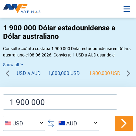
1 900 000 Dólar estadounidense a
Dólar australiano
Consulte cuánto costaba 1 900 000 Dólar estadounidense en Dólars
australiano el 08-06-2026. Convierta 1 USD a AUD usando el
conversor de divisas online Myfin. Si usted requiere una conversión
inversa, vaya a «
AUD USD
».
USD a AUD
1,800,000 USD
1,900,000 USD
2,
USD
AUD