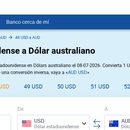
Banco cerca de mí
AUD
48 USD a AUD
crédito
DOP
Cerca de Mí
ense a Dólar australiano
ial crediticio
GTQ
nTrust Cerca de Mí
ito justo
SD
 Cerca de Mí
adounidense en Dólars australiano el 08-07-2026. Convierta 1 
obación
USD
Cerca de Mí
e una conversión inversa, vaya a «
AUD USD
».
USD
rgo Cerca de Mí
PEN
ral cerca de mí
USD
49 USD
50 USD
51 USD
5
De
A
USD
AU
Dólar estadounidense
Dóla