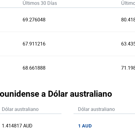
Últimos 30 Días
Últim
69.276048
80.41
67.911216
63.43
68.661888
71.19
dounidense a Dólar australiano
Dólar australiano
Dólar australiano
1.414817 AUD
1 AUD