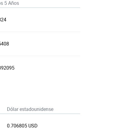
os 5 Años
824
5408
892095
Dólar estadounidense
0.706805 USD