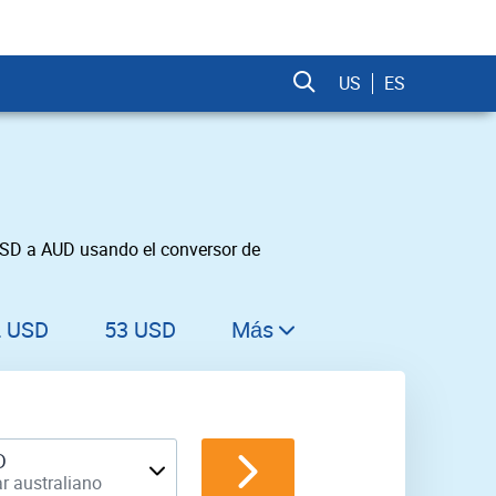
US
ES
USD a AUD usando el conversor de
2 USD
53 USD
Más
54 USD
55 USD
56 USD
D
r australiano
57 USD