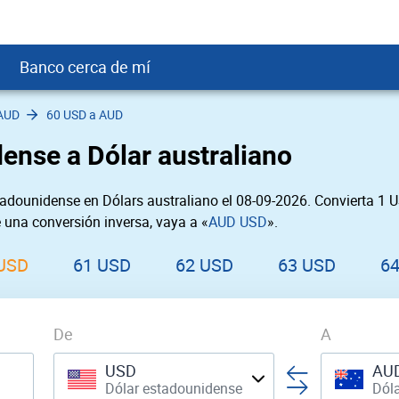
Banco cerca de mí
AUD
60 USD a AUD
crédito
DOP
Cerca de Mí
ense a Dólar australiano
ial crediticio
GTQ
nTrust Cerca de Mí
ito justo
SD
 Cerca de Mí
adounidense en Dólars australiano el 08-09-2026. Convierta 1 
obación
USD
Cerca de Mí
e una conversión inversa, vaya a «
AUD USD
».
USD
rgo Cerca de Mí
PEN
ral cerca de mí
USD
61 USD
62 USD
63 USD
6
De
A
USD
AU
Dólar estadounidense
Dóla