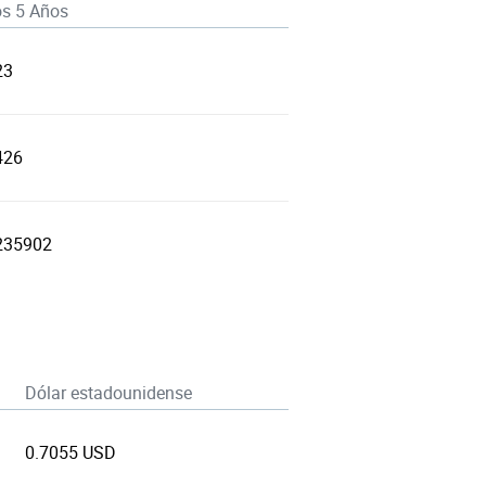
os 5 Años
23
426
235902
Dólar estadounidense
0.7055 USD