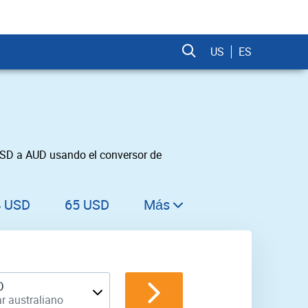
US
ES
USD a AUD usando el conversor de
4 USD
65 USD
Más
66 USD
67 USD
68 USD
D
r australiano
69 USD