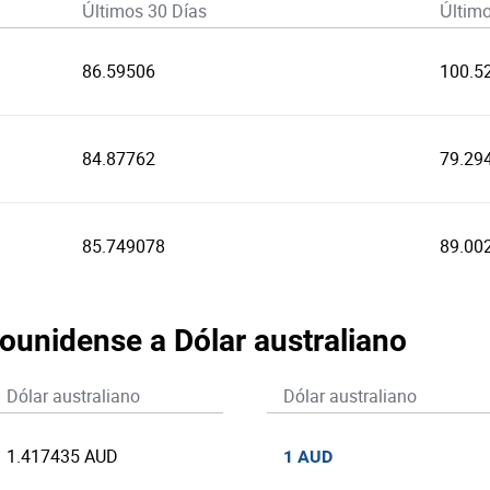
Últimos 30 Días
Últim
86.59506
100.5
84.87762
79.29
85.749078
89.00
dounidense a Dólar australiano
Dólar australiano
Dólar australiano
1.417435 AUD
1 AUD