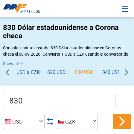
830 Dólar estadounidense a Corona
checa
Consulte cuánto costaba 830 Dólar estadounidense en Coronas
checa el 08-09-2026. Convierta 1 USD a CZK usando el conversor de
divisas online Myfin. Si usted requiere una conversión inversa, vaya a
«
CZK USD
».
USD a CZK
820 USD
830 USD
840 USD
8
USD
CZK