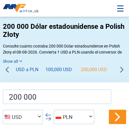
200 000 Dólar estadounidense a Polish
Złoty
Consulte cuánto costaba 200 000 Dólar estadounidense en Polish
Złoty el 08-08-2026. Convierta 1 USD a PLN usando el conversor de
divisas online Myfin. Si usted requiere una conversión inversa, vaya a
«
PLN USD
».
USD a PLN
100,000 USD
200,000 USD
300,0
USD
PLN