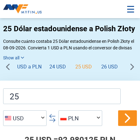
25 Dólar estadounidense a Polish Złoty
Consulte cuánto costaba 25 Dólar estadounidense en Polish Złoty el
08-09-2026. Convierta 1 USD a PLN usando el conversor de divisas
online Myfin. Si usted requiere una conversión inversa, vaya a «
PLN USD
».
USD a PLN
24 USD
25 USD
26 USD
27 U
USD
PLN
25 USD =
92.980125 PLN