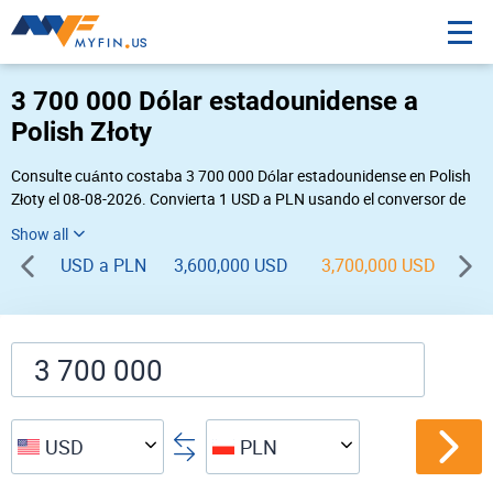
3 700 000 Dólar estadounidense a
Polish Złoty
Consulte cuánto costaba 3 700 000 Dólar estadounidense en Polish
Złoty el 08-08-2026. Convierta 1 USD a PLN usando el conversor de
divisas online Myfin. Si usted requiere una conversión inversa, vaya a
«
PLN USD
».
USD a PLN
3,600,000 USD
3,700,000 USD
3,
USD
PLN