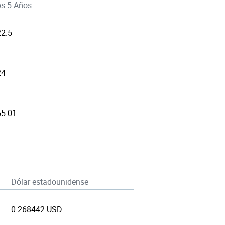
os 5 Años
22.5
24
55.01
Dólar estadounidense
0.268442 USD