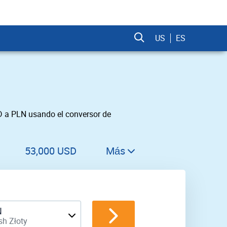
US
ES
D a PLN usando el conversor de
53,000 USD
Más
54,000 USD
55,000 USD
56,000 USD
N
sh Złoty
57,000 USD