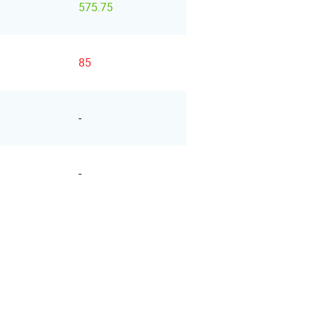
575.75
85
-
-