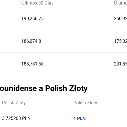
Últimos 30 Días
Últim
190,266.75
250,9
186,074.8
175,0
188,781.58
201,8
dounidense a Polish Złoty
Polish Złoty
Polish Złoty
3.725203 PLN
1 PLN