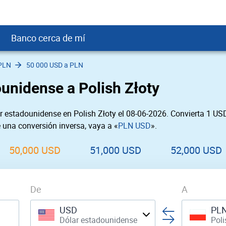
Banco cerca de mí
PLN
50 000 USD a PLN
crédito
DOP
Cerca de Mí
unidense a Polish Złoty
ial crediticio
GTQ
nTrust Cerca de Mí
ito justo
SD
 Cerca de Mí
 estadounidense en Polish Złoty el 08-06-2026. Convierta 1 US
obación
USD
Cerca de Mí
e una conversión inversa, vaya a «
PLN USD
».
USD
rgo Cerca de Mí
PEN
ral cerca de mí
50,000 USD
51,000 USD
52,000 USD
De
A
USD
PL
Dólar estadounidense
Poli