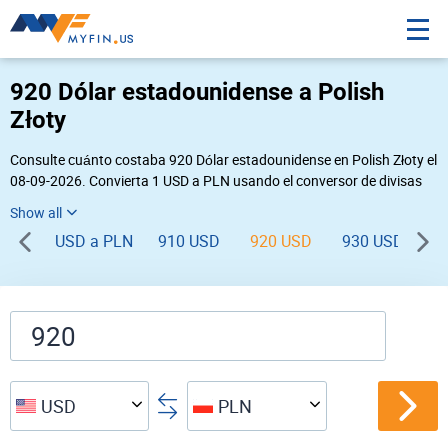
920 Dólar estadounidense a Polish
Złoty
Consulte cuánto costaba 920 Dólar estadounidense en Polish Złoty el
08-09-2026. Convierta 1 USD a PLN usando el conversor de divisas
online Myfin. Si usted requiere una conversión inversa, vaya a «
PLN USD
».
USD a PLN
910 USD
920 USD
930 USD
9
USD
PLN