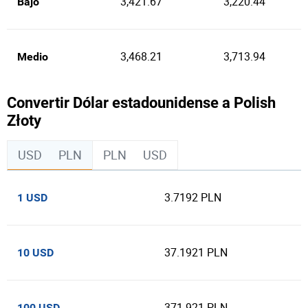
3,421.67
3,220.44
Bajo
3,468.21
3,713.94
Medio
Convertir Dólar estadounidense a Polish
Złoty
USD
PLN
PLN
USD
3.7192 PLN
1 USD
37.1921 PLN
10 USD
371.921 PLN
100 USD