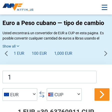
Euro a Peso cubano — tipo de cambio
Usted encontrará un convertidor de EUR a CUP en esta página. Es
posible convertir cualquier cantidad de euros a libras usando el
convertidor de divisas Myfin, al tipo de cambio del 08-09-2026. Si
usted necesita una conversión inversa, vaya al convertidor de pares
1 EUR
100 EUR
1,000 EUR
de
CUP EUR
.
EUR
CUP
1 EUR =
30.63760911 CUP