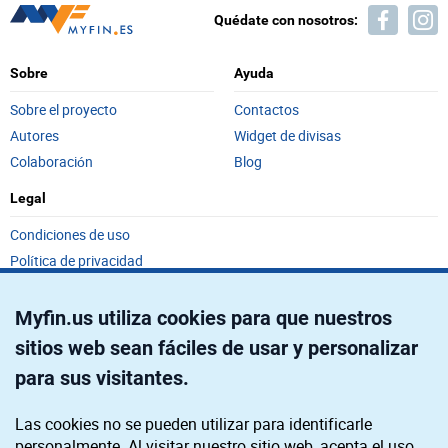
Quédate con nosotros:
Sobre
Ayuda
Sobre el proyecto
Contactos
Autores
Widget de divisas
Colaboración
Blog
Legal
Condiciones de uso
Política de privacidad
Política de privacidad de California
No vendas mi información personal.
Myfin.us utiliza cookies para que nuestros
sitios web sean fáciles de usar y personalizar
En Myfin.us, siempre intentamos ofrecer a
Divulgación anunciante:
nuestros lectores la información más relevante y las herramientas
para sus visitantes.
gratuitas útiles. Para mantener la viabilidad del proyecto, podemos
recibir compensaciones de nuestros socios, que influyen en el lugar
Las cookies no se pueden utilizar para identificarle
donde ponemos algunos productos en nuestras páginas.
personalmente. Al visitar nuestro sitio web, acepta el uso