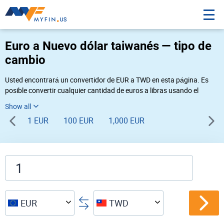
Euro a Nuevo dólar taiwanés — tipo de
cambio
Usted encontrará un convertidor de EUR a TWD en esta página. Es
posible convertir cualquier cantidad de euros a libras usando el
convertidor de divisas Myfin, al tipo de cambio del 08-09-2026. Si
usted necesita una conversión inversa, vaya al convertidor de pares
1 EUR
100 EUR
1,000 EUR
de
TWD EUR
.
EUR
TWD