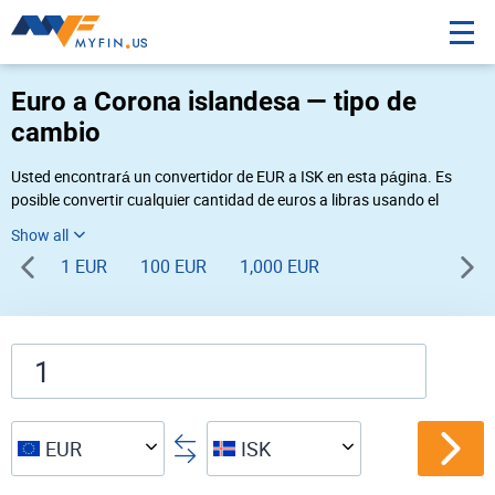
Euro a Corona islandesa — tipo de
cambio
Usted encontrará un convertidor de EUR a ISK en esta página. Es
posible convertir cualquier cantidad de euros a libras usando el
convertidor de divisas Myfin, al tipo de cambio del 08-06-2026. Si
usted necesita una conversión inversa, vaya al convertidor de pares
1 EUR
100 EUR
1,000 EUR
de
ISK EUR
.
EUR
ISK