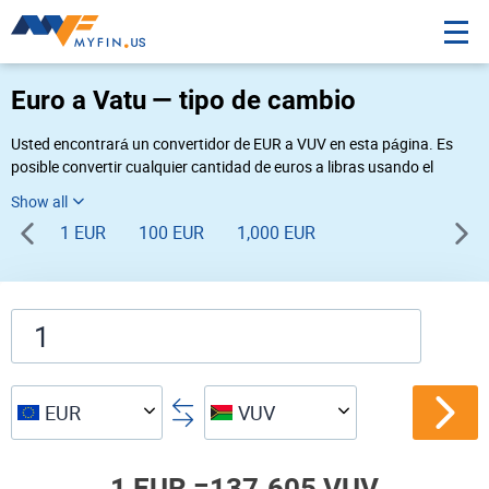
Euro a Vatu — tipo de cambio
Usted encontrará un convertidor de EUR a VUV en esta página. Es
posible convertir cualquier cantidad de euros a libras usando el
convertidor de divisas Myfin, al tipo de cambio del 08-07-2026. Si
usted necesita una conversión inversa, vaya al convertidor de pares
1 EUR
100 EUR
1,000 EUR
de
VUV EUR
.
EUR
VUV
1 EUR =
137.605 VUV