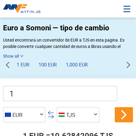
Euro a Somoni — tipo de cambio
Usted encontrará un convertidor de EUR a TJS en esta página. Es
posible convertir cualquier cantidad de euros a libras usando el
convertidor de divisas Myfin, al tipo de cambio del 08-06-2026. Si
usted necesita una conversión inversa, vaya al convertidor de pares
1 EUR
100 EUR
1,000 EUR
de
TJS EUR
.
EUR
TJS
1 EUR =
10.62842096 TJS