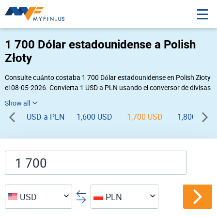
1 700 Dólar estadounidense a Polish
Złoty
Consulte cuánto costaba 1 700 Dólar estadounidense en Polish Złoty
el 08-05-2026. Convierta 1 USD a PLN usando el conversor de divisas
online Myfin. Si usted requiere una conversión inversa, vaya a «
PLN USD
».
USD a PLN
1,600 USD
1,700 USD
1,800 USD
USD
PLN