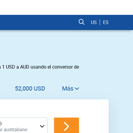
US
ES
ta 1 USD a AUD usando el conversor de
52,000 USD
Más
53,000 USD
54,000 USD
55,000 USD
D
r australiano
56,000 USD