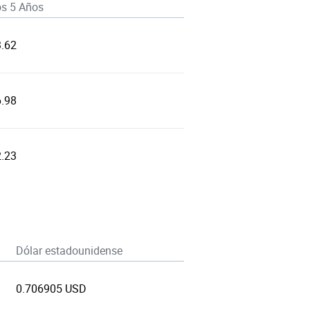
os 5 Años
3.62
6.98
2.23
Dólar estadounidense
0.706905 USD