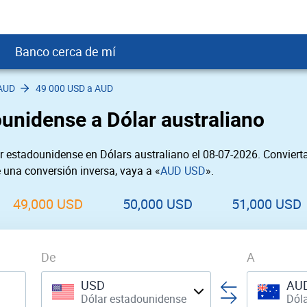
Banco cerca de mí
AUD
49 000 USD a AUD
crédito
DOP
Cerca de Mí
unidense a Dólar australiano
ial crediticio
GTQ
nTrust Cerca de Mí
ito justo
SD
 Cerca de Mí
 estadounidense en Dólars australiano el 08-07-2026. Convier
obación
USD
Cerca de Mí
e una conversión inversa, vaya a «
AUD USD
».
USD
rgo Cerca de Mí
PEN
ral cerca de mí
49,000 USD
50,000 USD
51,000 USD
De
A
USD
AU
Dólar estadounidense
Dóla