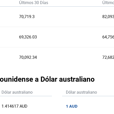
Últimos 30 Días
Últim
70,719.3
82,09
69,326.03
64,75
70,092.34
72,68
dounidense a Dólar australiano
Dólar australiano
Dólar australiano
1.414617 AUD
1 AUD